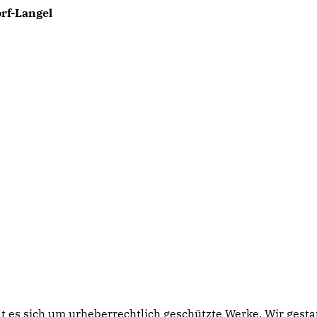
rf-Langel
lt es sich um urheberrechtlich geschützte Werke. Wir gest