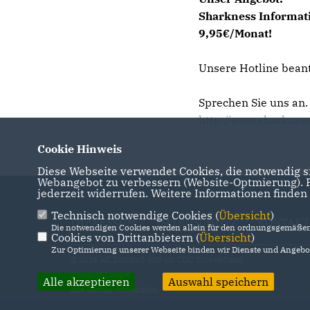
Sharkness Informati
9,95€/Monat!
Unsere Hotline bean
Sprechen Sie uns an.
http://www.sharknes
Cookie Hinweis
Diese Webseite verwendet Cookies, die notwendig si
Webangebot zu verbessern (Website-Optmierung). Fü
jederzeit widerrufen. Weitere Informationen finden
Technisch notwendige Cookies (
Übersicht
)
IMPRESSUM
DATENSCHUTZ
KONTAKT
Die notwendigen Cookies werden allein für den ordnungsgemäßen 
Cookies von Drittanbietern (
Übersicht
)
Zur Optimierung unserer Webseite binden wir Dienste und Angebot
@2026 AK Zündorf-Süd im CDU Ortsverband
Zündorf-Langel
Alle akzeptieren
Auswahl speichern
Alle Rechte vorbehalten.